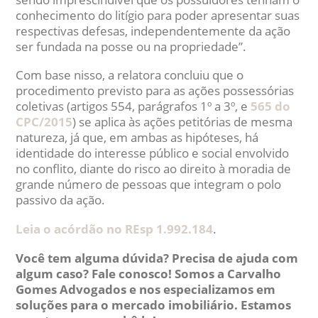
conhecimento do litígio para poder apresentar suas
respectivas defesas, independentemente da ação
ser fundada na posse ou na propriedade”.
Com base nisso, a relatora concluiu que o
procedimento previsto para as ações possessórias
coletivas (artigos 554, parágrafos 1º a 3º, e
565 do
CPC/2015
) se aplica às ações petitórias de mesma
natureza, já que, em ambas as hipóteses, há
identidade do interesse público e social envolvido
no conflito, diante do risco ao direito à moradia de
grande número de pessoas que integram o polo
passivo da ação.
Leia o acórdão no REsp 1.992.184
.
Você tem alguma dúvida? Precisa de ajuda com
algum caso? Fale conosco! Somos a Carvalho
Gomes Advogados e nos especializamos em
soluções para o mercado imobiliário. Estamos