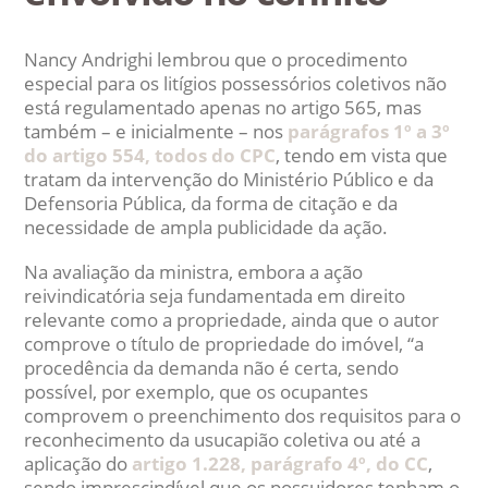
Nancy Andrighi lembrou que o procedimento
especial para os litígios possessórios coletivos não
está regulamentado apenas no artigo 565, mas
também – e inicialmente – nos
parágrafos 1º a 3º
do artigo 554, todos do CPC
, tendo em vista que
tratam da intervenção do Ministério Público e da
Defensoria Pública, da forma de citação e da
necessidade de ampla publicidade da ação.
Na avaliação da ministra, embora a ação
reivindicatória seja fundamentada em direito
relevante como a propriedade, ainda que o autor
comprove o título de propriedade do imóvel, “a
procedência da demanda não é certa, sendo
possível, por exemplo, que os ocupantes
comprovem o preenchimento dos requisitos para o
reconhecimento da usucapião coletiva ou até a
aplicação do
artigo 1.228, parágrafo 4º, do CC
,
sendo imprescindível que os possuidores tenham o