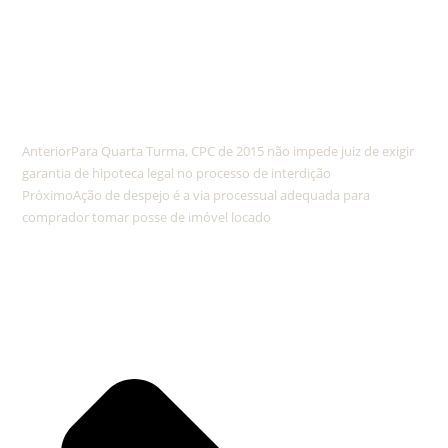
Anterior
Para Quarta Turma, CPC de 2015 não impede juiz de exigir
garantia de hipoteca legal no processo de interdição
Próximo
Ação de despejo é a via processual adequada para
comprador tomar posse de imóvel locado