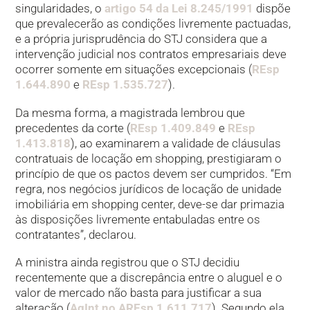
singularidades, o
artigo 54 da Lei 8.245/1991
dispõe
que prevalecerão as condições livremente pactuadas,
e a própria jurisprudência do STJ considera que a
intervenção judicial nos contratos empresariais deve
ocorrer somente em situações excepcionais (
REsp
1.644.890
e
REsp 1.535.727
).
Da mesma forma, a magistrada lembrou que
precedentes da corte (
REsp 1.409.849
e
REsp
1.413.818
), ao examinarem a validade de cláusulas
contratuais de locação em shopping, prestigiaram o
princípio de que os pactos devem ser cumpridos. “Em
regra, nos negócios jurídicos de locação de unidade
imobiliária em shopping center, deve-se dar primazia
às disposições livremente entabuladas entre os
contratantes”, declarou.
A ministra ainda registrou que o STJ decidiu
recentemente que a discrepância entre o aluguel e o
valor de mercado não basta para justificar a sua
alteração (
AgInt no AREsp 1.611.717
). Segundo ela,