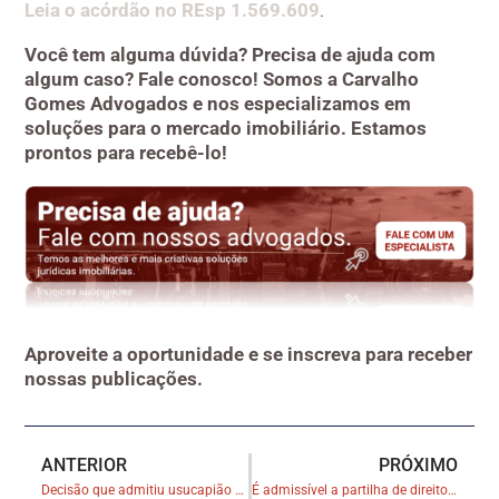
Leia o acórdão no REsp 1.569.609
.
Você tem alguma dúvida? Precisa de ajuda com
algum caso? Fale conosco! Somos a Carvalho
Gomes Advogados e nos especializamos em
soluções para o mercado imobiliário. Estamos
prontos para recebê-lo!
Aproveite a oportunidade e se inscreva para receber
nossas publicações.
ANTERIOR
PRÓXIMO
Decisão que admitiu usucapião em loteamento irregular no DF é tema do programa Último Recurso
É admissível a partilha de direitos possessórios sobre imóveis que não estão devidamente escriturados