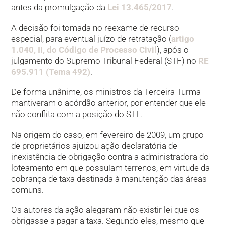
antes da promulgação da
Lei 13.465/2017
.
A decisão foi tomada no reexame de recurso
especial, para eventual juízo de retratação (
artigo
1.040, II, do Código de Processo Civil
), após o
julgamento do Supremo Tribunal Federal (STF) no
RE
695.911 (Tema 492)
.
De forma unânime, os ministros da Terceira Turma
mantiveram o acórdão anterior, por entender que ele
não conflita com a posição do STF.
Na origem do caso, em fevereiro de 2009, um grupo
de proprietários ajuizou ação declaratória de
inexistência de obrigação contra a administradora do
loteamento em que possuíam terrenos, em virtude da
cobrança de taxa destinada à manutenção das áreas
comuns.
Os autores da ação alegaram não existir lei que os
obrigasse a pagar a taxa. Segundo eles, mesmo que