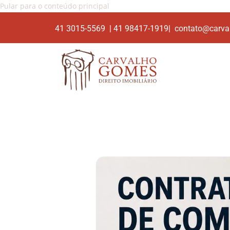
Pular para o conteúdo principal
41 3015-5569 | 41 98417-1919| contato@carva