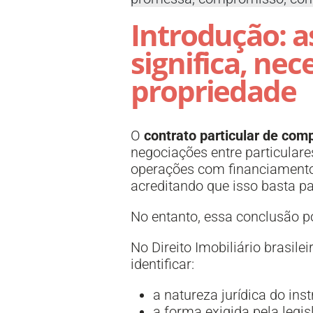
Introdução: a
significa, nec
propriedade
O
contrato particular de com
negociações entre particulare
operações com financiament
acreditando que isso basta p
No entanto, essa conclusão p
No Direito Imobiliário brasile
identificar:
a natureza jurídica do ins
a forma exigida pela legis