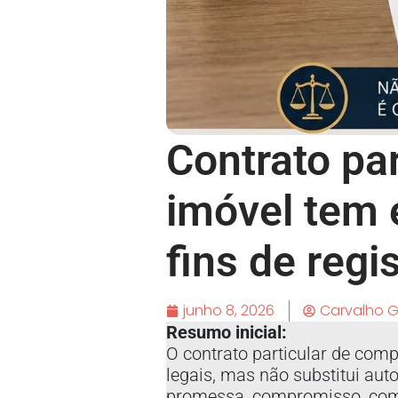
Contrato pa
imóvel tem e
fins de regi
junho 8, 2026
Carvalho 
Resumo inicial:
O contrato particular de comp
legais, mas não substitui aut
promessa, compromisso, compra