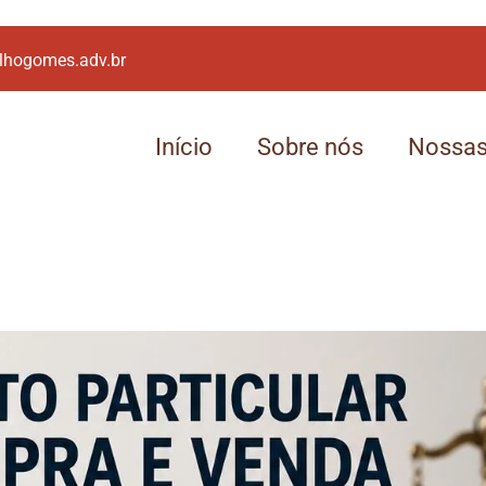
lhogomes.adv.br
Início
Sobre nós
Nossas