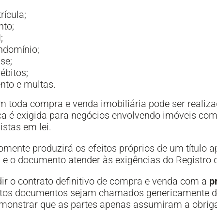
rícula;
nto;
;
ndomínio;
se;
ébitos;
nto e multas.
 toda compra e venda imobiliária pode ser realizad
ca é exigida para negócios envolvendo imóveis com 
stas em lei.
somente produzirá os efeitos próprios de um título a
a e o documento atender às exigências do Registro 
r o contrato definitivo de compra e venda com a
p
tos documentos sejam chamados genericamente de
monstrar que as partes apenas assumiram a obriga