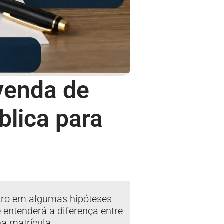
 venda de
blica para
stro em algumas hipóteses
ê entenderá a diferença entre
na matrícula.