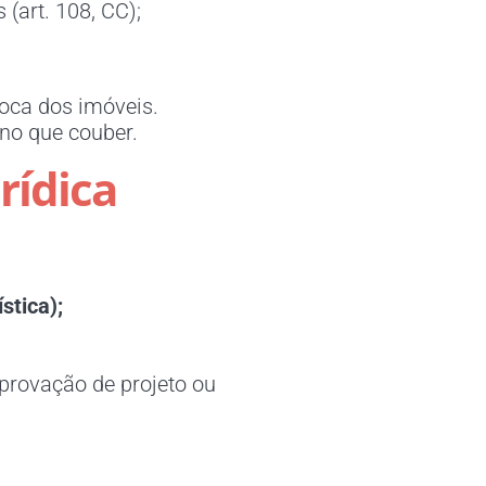
(art. 108, CC);
roca dos imóveis.
no que couber.
rídica
stica);
aprovação de projeto ou