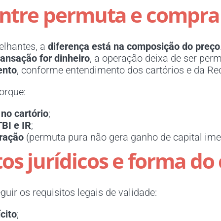
 entre permuta e compra
elhantes, a
diferença está na composição do preço
ransação for dinheiro
, a operação deixa de ser per
ento
, conforme entendimento dos cartórios e da Rec
orque:
 no cartório
;
TBI e IR
;
eração
(permuta pura não gera ganho de capital ime
s jurídicos e forma do
uir os requisitos legais de validade:
cito
;