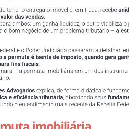
do terreno entrega o imóvel e, em troca, recebe
uni
 valor das vendas
.
ara ambos: um ganha liquidez, o outro viabiliza o 
a o bom negócio de um problema tributário —
a est
Federal e o Poder Judiciário passaram a detalhar, 
 a permuta é isenta de imposto, quando gera ganh
ra fins fiscais
.
ormaram a permuta imobiliária em um dos instrume
rio.
es Advogados
explica, de forma didática e fundam
a e eficiência tributária
, abordando seus
fundame
undo o entendimento mais recente da Receita Feder
rmuta imobiliária