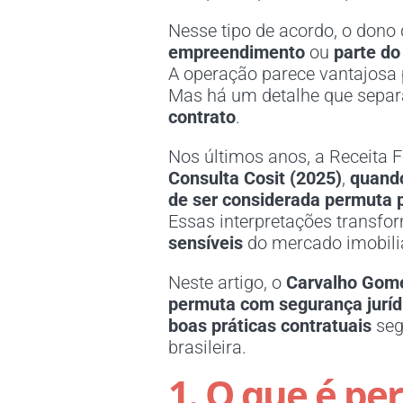
Nesse tipo de acordo, o dono 
empreendimento
ou
parte do
A operação parece vantajosa p
Mas há um detalhe que separ
contrato
.
Nos últimos anos, a Receita 
Consulta Cosit (2025)
,
quando
de ser considerada permuta pa
Essas interpretações transf
sensíveis
do mercado imobiliá
Neste artigo, o
Carvalho Gom
permuta com segurança jurídic
boas práticas contratuais
seg
brasileira.
1. O que é pe