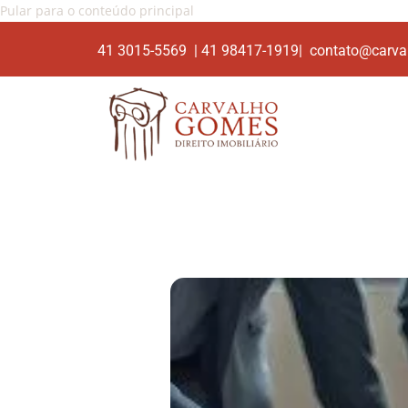
Pular para o conteúdo principal
41 3015-5569 | 41 98417-1919| contato@carva