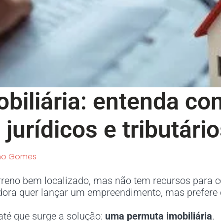
biliária: entenda co
 jurídicos e tributári
ho Gomes
rreno bem localizado, mas não tem recursos para co
dora quer lançar um empreendimento, mas prefere 
té que surge a solução:
uma permuta imobiliária
.