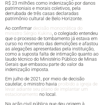
R$ 23 milhões como indenização por danos
patrimoniais e morais coletivos, pela
derrubada de três casas declaradas
patrimônio cultural de Belo Horizonte.
Ao confirmar
decisão monocrática do
ministro Sérgio Kukina
, o colegiado entendeu
que o processo de tombamento já estava em
curso no momento das demolições e afastou
as alegações apresentadas pela instituição,
como a suposta falta de intimação quanto ao
laudo técnico do Ministério Público de Minas
Gerais que embasou parte do valor da
indenização imposta.
Em julho de 2021, por meio de decisão
cautelar, o ministro havia
proibido a igreja de
levar adiante seu plano de implantar um
estacionamento
no local.
Na ação civil pública que deu origem à