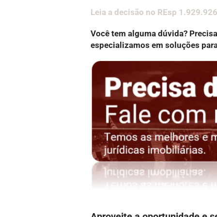
Leia a decisão no REsp 1.929.92
Você tem alguma dúvida? Precis
especializamos em soluções para 
Aproveite a oportunidade e s