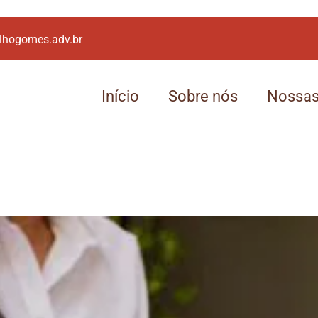
lhogomes.adv.br
Início
Sobre nós
Nossas