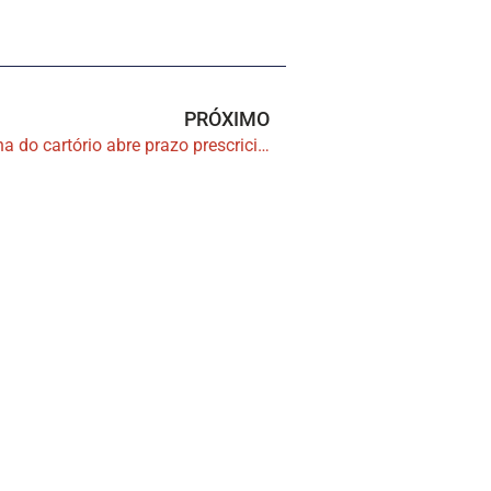
PRÓXIMO
Reconhecimento judicial de falha do cartório abre prazo prescricional da ação indenizatória contra tabelião