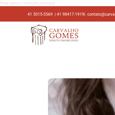
Pular para o conteúdo principal
41 3015-5569 | 41 98417-1919| contato@carva