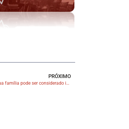
PRÓXIMO
Imóvel cedido pelo devedor a sua família pode ser considerado impenhorável, decide Terceira Turma