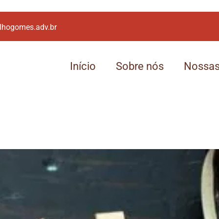
lhogomes.adv.br
Início
Sobre nós
Nossas