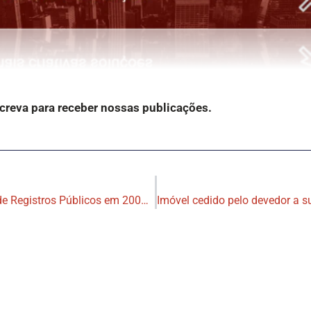
screva para receber nossas publicações.
Mesmo antes da mudança na Lei de Registros Públicos em 2004, é possível usucapião de imóvel com cláusula de inalienabilidade