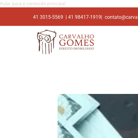
Pular para o conteúdo principal
41 3015-5569 | 41 98417-1919| contato@carva