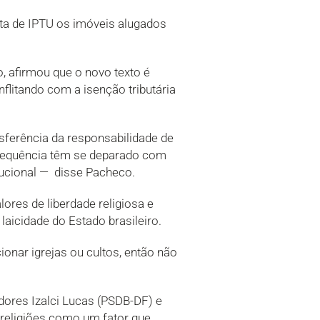
nta de IPTU os imóveis alugados
 afirmou que o novo texto é
flitando com a isenção tributária
sferência da responsabilidade de
frequência têm se deparado com
tucional — disse Pacheco.
ores de liberdade religiosa e
 laicidade do Estado brasileiro.
nar igrejas ou cultos, então não
dores Izalci Lucas (PSDB-DF) e
religiões como um fator que