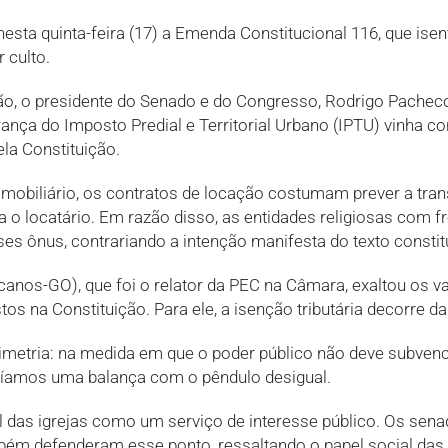
sta quinta-feira (17) a Emenda Constitucional 116, que ise
 culto.
o, o presidente do Senado e do Congresso, Rodrigo Pacheco,
nça do Imposto Predial e Territorial Urbano (IPTU) vinha con
ela Constituição.
imobiliário, os contratos de locação costumam prever a tran
 o locatário. Em razão disso, as entidades religiosas com 
es ônus, contrariando a intenção manifesta do texto consti
os-GO), que foi o relator da PEC na Câmara, exaltou os val
tos na Constituição. Para ele, a isenção tributária decorre da
etria: na medida em que o poder público não deve subvencio
íamos uma balança com o pêndulo desigual.
 das igrejas como um serviço de interesse público. Os sena
ém defenderam esse ponto, ressaltando o papel social das 