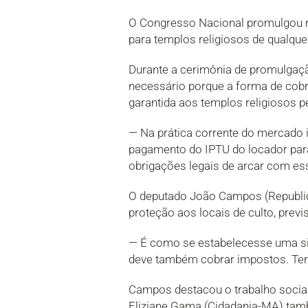
O Congresso Nacional promulgou ne
para templos religiosos de qualquer
Durante a cerimônia de promulgaçã
necessário porque a forma de cobra
garantida aos templos religiosos p
— Na prática corrente do mercado 
pagamento do IPTU do locador para
obrigações legais de arcar com ess
O deputado João Campos (Republican
proteção aos locais de culto, previs
— É como se estabelecesse uma sim
deve também cobrar impostos. Ter
Campos destacou o trabalho social
Eliziane Gama (Cidadania-MA) tamb