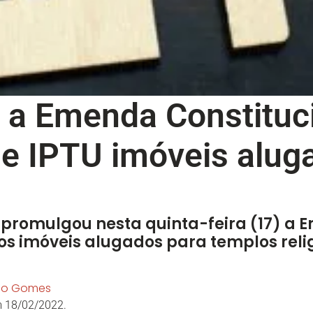
a Emenda Constituci
de IPTU imóveis alug
promulgou nesta quinta-feira (17) a 
U os imóveis alugados para templos rel
ho Gomes
m 18/02/2022.