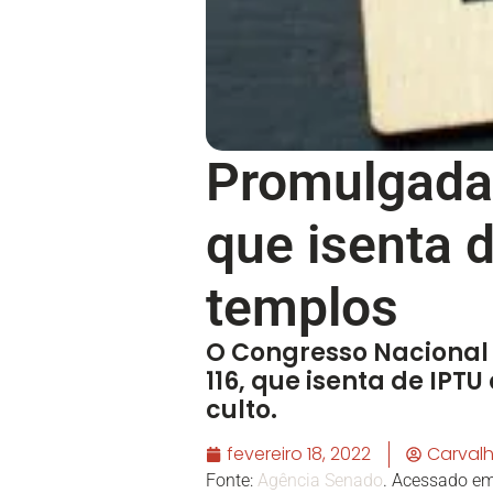
Promulgada 
que isenta 
templos
O Congresso Nacional 
116, que isenta de IPT
culto.
fevereiro 18, 2022
Carval
Fonte:
Agência Senado
. Acessado e