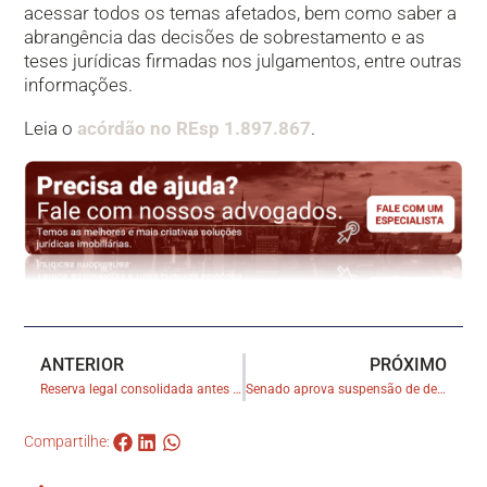
acessar todos os temas afetados, bem como saber a
abrangência das decisões de sobrestamento e as
teses jurídicas firmadas nos julgamentos, entre outras
informações.
Leia o
acórdão no REsp 1.897.867
. ​
ANTERIOR
PRÓXIMO
Reserva legal consolidada antes do Código Florestal de 2012 deve ter registro no cartório de imóveis
Senado aprova suspensão de despejos de imóvel até o fim de 2021
Compartilhe: