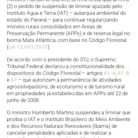
(2) o pedido de suspensão de liminar ajuizado pelo
Instituto Água e Terra (IAT) – autarquia ambiental do
estado do Paraná – para continuar regularizando
imóveis rurais consolidados em Áreas de
Preservação Permanente (APPs) e de reserva legal no
bioma Mata Atlântica, com base no Código Florestal
(
Lei‎ ‎‎12.651/2012
).
De acordo com o presidente do STJ, o Supremo
Tribunal Federal declarou a constitucionalidade dos
dispositivos do Código Florestal – artigos
61-A
,
61-B
e
67
– que autorizam a permanência de atividades
agrossilvipastoris, de ecoturismo e de turismo rural
em propriedades já estabelecidas em APPs até 22 de
junho de 2008.
O ministro Humberto Martins suspendeu a liminar que
proibia o IAT e o Instituto Brasileiro do Meio Ambiente
e dos Recursos Naturais Renováveis (Ibama) de
cancelar penalidades aplicadas e de realizar a