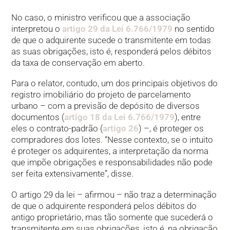
No caso, o ministro verificou que a associação
interpretou o
artigo 29 da Lei 6.766/1979
no sentido
de que o adquirente sucede o transmitente em todas
as suas obrigações, isto é, responderá pelos débitos
da taxa de conservação em aberto.
Para o relator, contudo, um dos principais objetivos do
registro imobiliário do projeto de parcelamento
urbano – com a previsão de depósito de diversos
documentos (
artigo 18 da Lei 6.766/1979
), entre
eles o contrato-padrão (
artigo 26
) –, é proteger os
compradores dos lotes. “Nesse contexto, se o intuito
é proteger os adquirentes, a interpretação da norma
que impõe obrigações e responsabilidades não pode
ser feita extensivamente”, disse.
O artigo 29 da lei – afirmou – não traz a determinação
de que o adquirente responderá pelos débitos do
antigo proprietário, mas tão somente que sucederá o
transmitente em suas obrigações, isto é, na obrigação