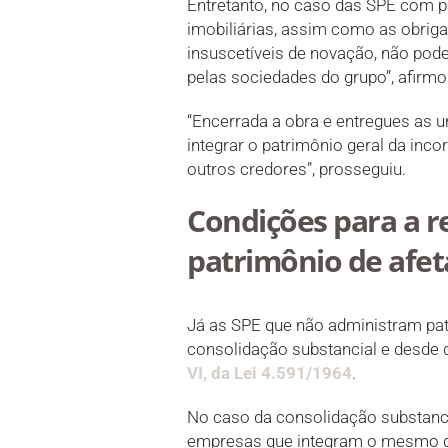
Entretanto, no caso das SPE com pa
imobiliárias, assim como as obriga
insuscetíveis de novação, não pode
pelas sociedades do grupo”, afirmo
“Encerrada a obra e entregues as u
integrar o patrimônio geral da inc
outros credores”, prosseguiu.
Condições para a 
patrimônio de afe
Já as SPE que não administram pat
consolidação substancial e desde 
VI, da Lei 4.591/1964
.
No caso da consolidação substancia
empresas que integram o mesmo 