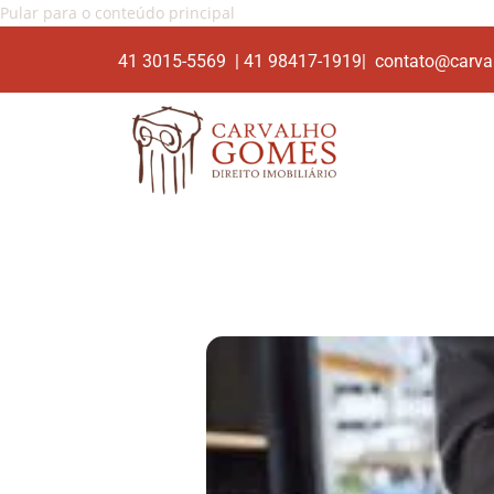
Pular para o conteúdo principal
41 3015-5569 | 41 98417-1919| contato@carva