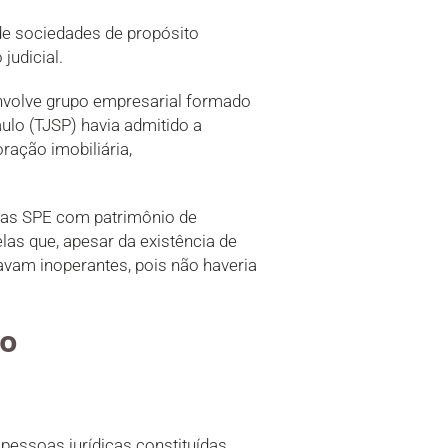
 de sociedades de propósito
judicial.
envolve grupo empresarial formado
aulo (TJSP) havia admitido a
ração imobiliária,
 as SPE com patrimônio de
las que, apesar da existência de
avam inoperantes, pois não haveria
do
 pessoas jurídicas constituídas