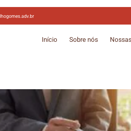
lhogomes.adv.br
Início
Sobre nós
Nossas