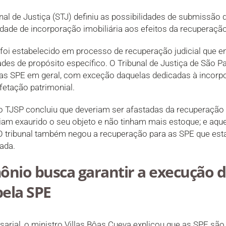
nal de Justiça (STJ) definiu as possibilidades de submissão
dade de incorporação imobiliária aos efeitos da recuperação 
foi estabelecido em processo de recuperação judicial que 
ades de propósito específico. O Tribunal de Justiça de São P
 as SPE em geral, com exceção daquelas dedicadas à incorpo
etação patrimonial.
 TJSP concluiu que deveriam ser afastadas da recuperação
iam exaurido o seu objeto e não tinham mais estoque; e aque
 O tribunal também negou a recuperação para as SPE que est
vada.
ônio busca garantir a execução 
ela SPE
arial, o ministro Villas Bôas Cueva explicou que as SPE são