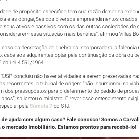
edade de propósito específico tem sua razão de ser na execu
ixa e as obrigações dos diversos empreendimentos criados p
de seus ativos e passivos com os das outras sociedades do
considerarem essa situação mais benéfica”, afirmou Villas B
caso da decretação de quebra da incorporadora, a falência 
 cabe aos adquirentes optar pela continuação da obra ou pe
F da Lei 4.591/1964.
o TJSP concluiu não haver atividades a serem preservadas n
das recorrentes, o tribunal de origem “não incursionou na v
 um dos pressupostos para o deferimento do pedido de proce
s anos”, salientou o ministro. E rever esse entendimento exig
special pela
Súmula 7
do STJ.
a de ajuda com algum caso? Fale conosco! Somos a Carv
o mercado imobiliário. Estamos prontos para recebê-lo!