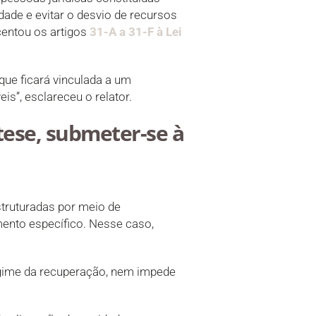
dade e evitar o desvio de recursos
centou os artigos
31-A a 31-F à Lei
que ficará vinculada a um
s”, esclareceu o relator.
tese, submeter-se à
truturadas por meio de
mento específico. Nesse caso,
egime da recuperação, nem impede