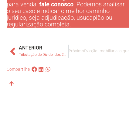
para venda,
fale conosco
. Podemos analisar
o seu caso e indicar o melhor caminho
jurídico, seja adjudicação, usucapião ou
regularização completa.
ANTERIOR
Próximo
Evicção Imobiliária: o que 
Tributação de Dividendos 2026: por que 2025 se tornou o ano decisivo para empresários e investidores
Compartilhe: