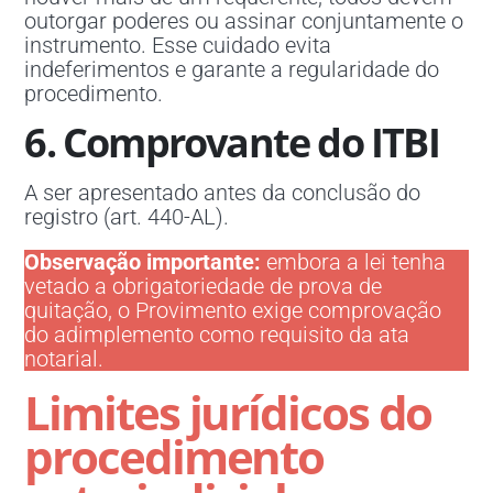
outorgar poderes ou assinar conjuntamente o
instrumento. Esse cuidado evita
indeferimentos e garante a regularidade do
procedimento.
6. Comprovante do ITBI
A ser apresentado antes da conclusão do
registro (art. 440-AL).
Observação importante:
embora a lei tenha
vetado a obrigatoriedade de prova de
quitação, o Provimento exige comprovação
do adimplemento como requisito da ata
notarial.
Limites jurídicos do
procedimento