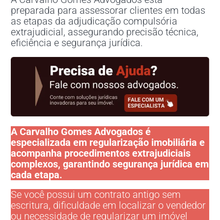
preparada para assessorar clientes em todas
as etapas da adjudicação compulsória
extrajudicial, assegurando precisão técnica,
eficiência e segurança jurídica.
A Carvalho Gomes Advogados é
especializada em regularização imobiliária e
acompanha procedimentos extrajudiciais
complexos, garantindo segurança jurídica em
cada etapa.
Se você possui um contrato antigo sem
escritura, dificuldade em localizar o vendedor
ou necessidade de regularizar um imóvel