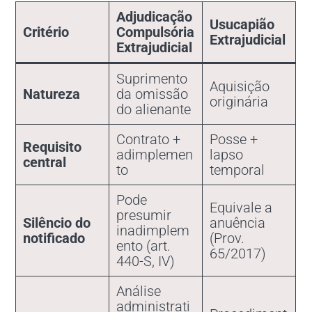
Adjudicação
Usucapião
Critério
Compulsória
Extrajudicial
Extrajudicial
Suprimento
Aquisição
Natureza
da omissão
originária
do alienante
Contrato +
Posse +
Requisito
adimplemen
lapso
central
to
temporal
Pode
Equivale a
presumir
Silêncio do
anuência
inadimplem
notificado
(Prov.
ento (art.
65/2017)
440-S, IV)
Análise
administrati