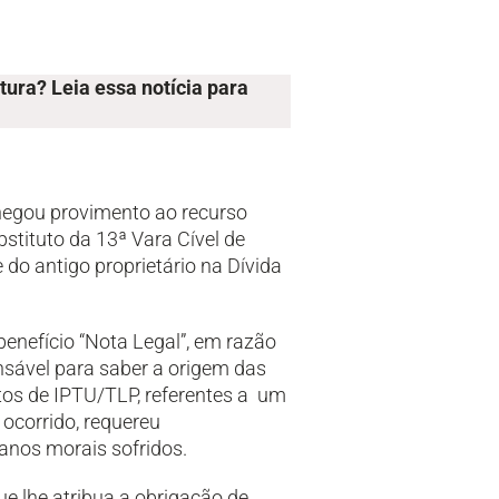
tura? Leia essa notícia para
, negou provimento ao recurso
stituto da 13ª Vara Cível de
 do antigo proprietário na Dívida
 benefício “Nota Legal”, em razão
nsável para saber a origem das
tos de IPTU/TLP, referentes a um
 ocorrido, requereu
nos morais sofridos.
e lhe atribua a obrigação de