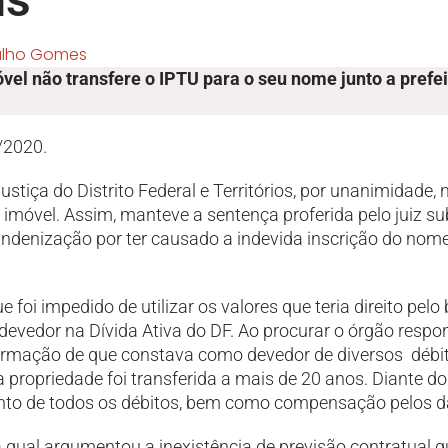
alho Gomes
vel não transfere o IPTU para o seu nome junto a prefei
/2020.
ustiça do Distrito Federal e Territórios, por unanimidade
imóvel. Assim, manteve a sentença proferida pelo juiz sub
indenização por ter causado a indevida inscrição do nome
foi impedido de utilizar os valores que teria direito pelo
devedor na Dívida Ativa do DF. Ao procurar o órgão respo
nformação de que constava como devedor de diversos débi
a propriedade foi transferida a mais de 20 anos. Diante do
to de todos os débitos, bem como compensação pelos da
 qual argumentou a inexistência de previsão contratual qu