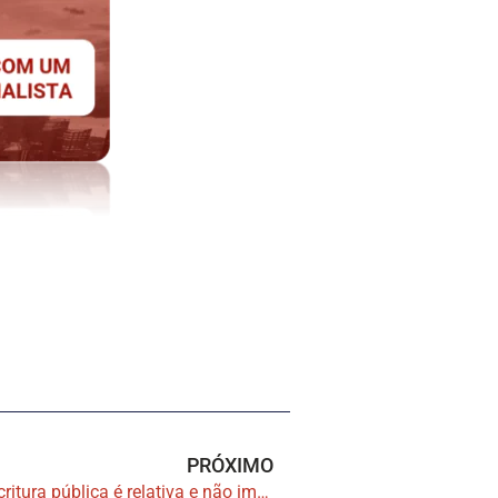
PRÓXIMO
Presunção de veracidade da escritura pública é relativa e não impede contestação sobre quitação do imóvel