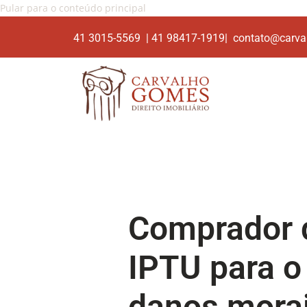
Pular para o conteúdo principal
41 3015-5569 | 41 98417-1919| contato@carva
Comprador d
IPTU para o
danos mora