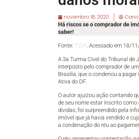
novembro 18, 2020
Carv
Há riscos se o comprador de imó
saber!
Fonte:
TJDF
. Acessado em 18/11
A 3a Turma Cível do Tribunal de J
interposto pelo comprador de um 
Brasília, que o condenou a pagar 
Ativa do DF.
O autor ajuizou ação contando que 
de seu nome estar inscrito como 
dívidas, foi surpreendido pela i
imóvel que já havia vendido e cuj
a condenação do réu ao pagamen
O réu apresentou contestação, na