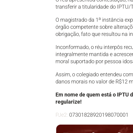
transferir a titularidade do IPTU/
a
O magistrado da 1
instância exp
órgão competente sobre alteraçõ
obrigação, fato que resultou na 
Inconformado, o réu interpôs re
integralmente mantida e acresce
moral suportado por pessoa idosa
Assim, o colegiado entendeu como
danos morais no valor de R$12 mi
Em nome de quem está o IPTU do
regularize!
PJe2:
07301828920198070001