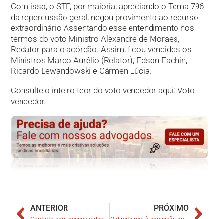
Com isso, o STF, por maioria, apreciando o Tema 796
da repercussão geral, negou provimento ao recurso
extraordinário Assentando esse entendimento nos
termos do voto Ministro Alexandre de Moraes,
Redator para o acórdão. Assim, ficou vencidos os
Ministros Marco Aurélio (Relator), Edson Fachin,
Ricardo Lewandowski e Cármen Lúcia.
Consulte o inteiro teor do voto vencedor aqui: Voto
vencedor.
ANTERIOR
PRÓXIMO
Contrato com pessoa a declarar na promessa de compra e venda de imóveis
O direito real à aquisição do imóvel na promessa de compra e venda