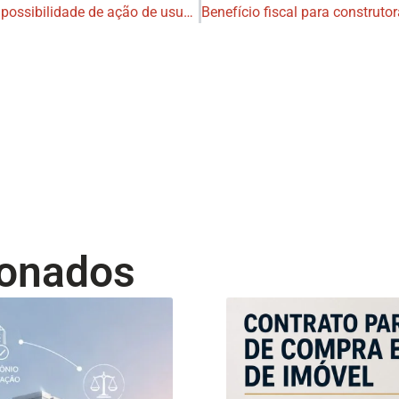
Programa Rádio Decidendi aborda possibilidade de ação de usucapião em região do DF
ionados