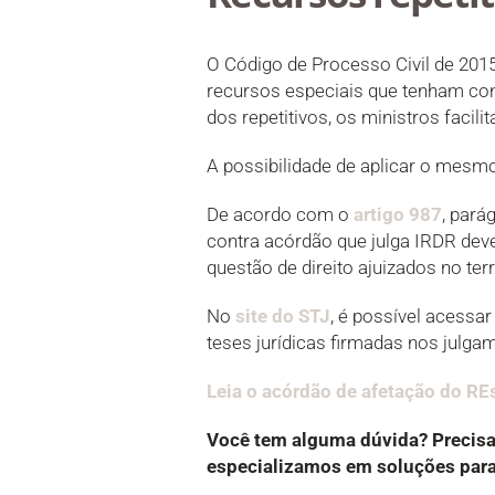
O Código de Processo Civil de 2015
recursos especiais que tenham cont
dos repetitivos, os ministros facil
A possibilidade de aplicar o mesm
De acordo com o
artigo 987
, pará
contra acórdão que julga IRDR dev
questão de direito ajuizados no terr
No
site do STJ
, é possível acess
teses jurídicas firmadas nos julga
Leia o acórdão de afetação do R
Você tem alguma dúvida? Precis
especializamos em soluções para 