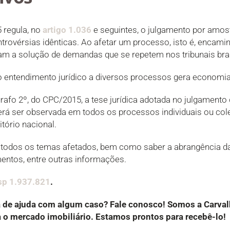
 regula, no
artigo 1.036
e seguintes, o julgamento por amos
rovérsias idênticas. Ao afetar um processo, isto é, encamin
itam a solução de demandas que se repetem nos tribunais bras
o entendimento jurídico a diversos processos gera economia
grafo 2º, do CPC/2015, a tese jurídica adotada no julgamento
erá ser observada em todos os processos individuais ou col
itório nacional.
ar todos os temas afetados, bem como saber a abrangência 
mentos, entre outras informações.
Esp 1.937.821
.
a de ajuda com algum caso? Fale conosco! Somos a Carv
o mercado imobiliário. Estamos prontos para recebê-lo!