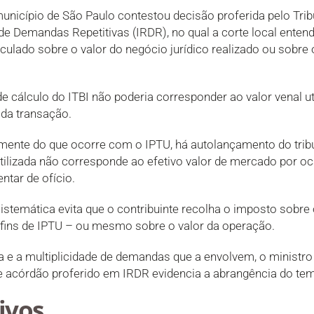
nicípio de São Paulo contestou decisão proferida pelo Trib
de Demandas Repetitivas (IRDR), no qual a corte local ente
culado sobre o valor do negócio jurídico realizado ou sobre o
 cálculo do ITBI não poderia corresponder ao valor venal util
 da transação.
emente do que ocorre com o IPTU, há autolançamento do tribut
tilizada não corresponde ao efetivo valor de mercado por oc
tar de ofício.
stemática evita que o contribuinte recolha o imposto sobre
a fins de IPTU – ou mesmo sobre o valor da operação.
a e a multiplicidade de demandas que a envolvem, o ministro 
de acórdão proferido em IRDR evidencia a abrangência do tem
ivos