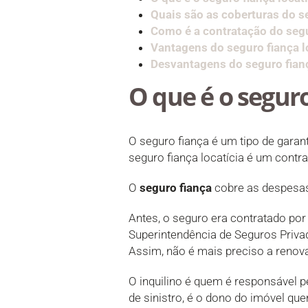
Quais são as coberturas do se
Como é a contratação do segu
Vantagens do seguro fiança l
Desvantagens do seguro fianç
O que é o seguro
O seguro fiança é um tipo de garan
seguro fiança locatícia é um contr
O
seguro fiança
cobre as despesas 
Antes, o seguro era contratado po
Superintendência de Seguros Priva
Assim, não é mais preciso a renov
O inquilino é quem é responsável p
de sinistro, é o dono do imóvel qu