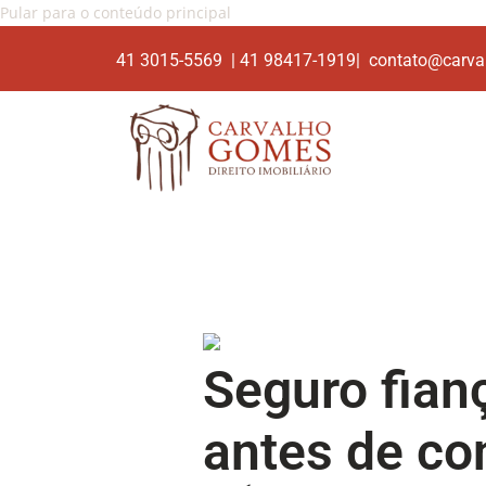
Pular para o conteúdo principal
41 3015-5569 | 41 98417-1919| contato@carva
Seguro fian
antes de co