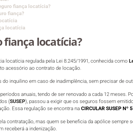
guro fiança locatícia?
ro fiança?
ocatícia
a locatícia
 fiança locatícia?
tia locatícia regulada pela Lei 8.245/1991, conhecida como
L
ato acessório ao contrato de locação.
do inquilino em caso de inadimplência, sem precisar de outr
r períodos anuais, tendo de ser renovado a cada 12 meses. 
dos (
SUSEP
), passou a exigir que os seguros fossem emitido
ação. Essa regulação se encontra na
CIRCULAR SUSEP Nº 
ela contratação, mas quem se beneficia da apólice sempre se
em receberá a indenização.