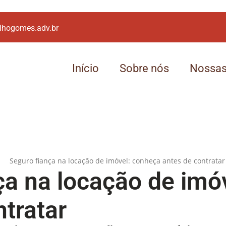
lhogomes.adv.br
Início
Sobre nós
Nossas
ça na locação de imó
ntratar