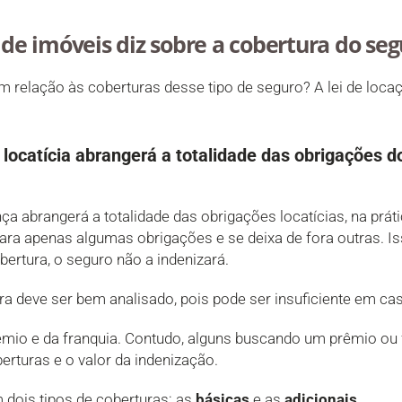
 de imóveis diz sobre a cobertura do seg
om relação às coberturas desse tipo de seguro? A lei de loca
 locatícia abrangerá a totalidade das obrigações do
nça abrangerá a totalidade das obrigações locatícias, na prát
ra apenas algumas obrigações e se deixa de fora outras. Isso
rtura, o seguro não a indenizará.
ra deve ser bem analisado, pois pode ser insuficiente em cas
rêmio e da franquia. Contudo, alguns buscando um prêmio ou
rturas e o valor da indenização.
 dois tipos de coberturas: as
básicas
e as
adicionais
.