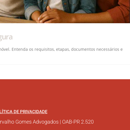
gura
móvel. Entenda os requisitos, etapas, documentos necessários e
LÍTICA DE PRIVACIDADE
rvalho Gomes Advogados | OAB-PR 2.520