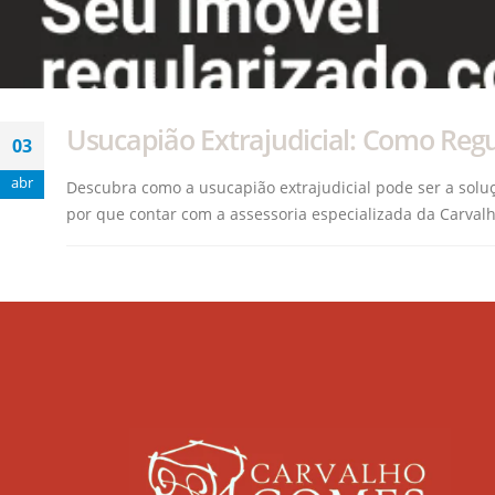
Usucapião Extrajudicial: Como Reg
03
abr
Descubra como a usucapião extrajudicial pode ser a soluç
por que contar com a assessoria especializada da Carvalh