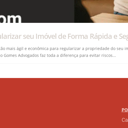
ularizar seu Imóvel de Forma Rápida e Se
ão mais ágil e econômica para regularizar a propriedade do seu i
o Gomes Advogados faz toda a diferença para evitar riscos...
PO
Ca