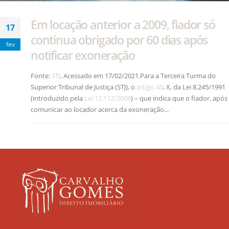
Em locação anterior a 2009, fiador só
17
continua obrigado por 60 dias após
fev
notificar exoneração
Fonte:
STJ
. Acessado em 17/02/2021.Para a Terceira Turma do
Superior Tribunal de Justiça (STJ), o
artigo 40
, X, da Lei 8.245/1991
(introduzido pela
Lei 12.112/2009
) – que indica que o fiador, após
comunicar ao locador acerca da exoneração...