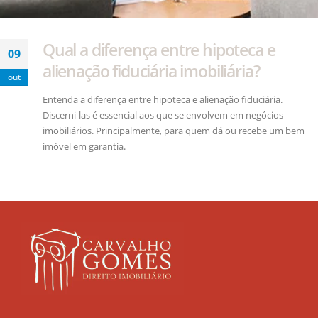
Qual a diferença entre hipoteca e
09
alienação fiduciária imobiliária?
out
Entenda a diferença entre hipoteca e alienação fiduciária.
Discerni-las é essencial aos que se envolvem em negócios
imobiliários. Principalmente, para quem dá ou recebe um bem
imóvel em garantia.