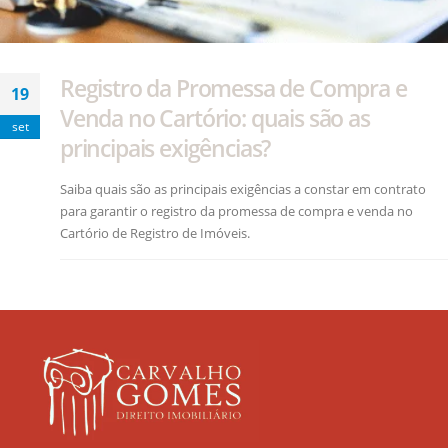
Registro da Promessa de Compra e
19
Venda no Cartório: quais são as
set
principais exigências?
Saiba quais são as principais exigências a constar em contrato
para garantir o registro da promessa de compra e venda no
Cartório de Registro de Imóveis.