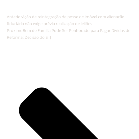
Anterior
Ação de reintegração de posse de imóvel com alienação
fiduciária não exige prévia realização de leilões
Próximo
Bem de Família Pode Ser Penhorado para Pagar Dívidas de
Reforma: Decisão do STJ