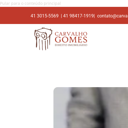
Pular para o conteúdo principal
41 3015-5569 | 41 98417-1919| contato@carva