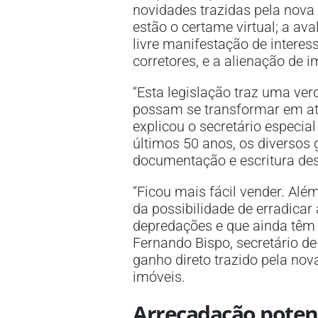
novidades trazidas pela nova l
estão o certame virtual; a av
livre manifestação de interes
corretores, e a alienação de i
“Esta legislação traz uma ve
possam se transformar em ati
explicou o secretário especia
últimos 50 anos, os diversos
documentação e escritura des
“Ficou mais fácil vender. Al
da possibilidade de erradicar
depredações e que ainda têm 
Fernando Bispo, secretário d
ganho direto trazido pela no
imóveis.
Arrecadação potenc