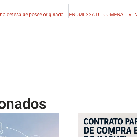
São cabíveis embargos de terceiro na defesa de posse originada de cessão de direitos hereditários
ionados