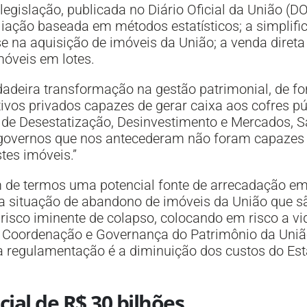
egislação, publicada no Diário Oficial da União (DO
aliação baseada em métodos estatísticos; a simplifi
se na aquisição de imóveis da União; a venda diret
móveis em lotes.
rdadeira transformação na gestão patrimonial, de f
vos privados capazes de gerar caixa aos cofres pú
l de Desestatização, Desinvestimento e Mercados, S
 governos que nos antecederam não foram capazes d
tes imóveis.”
ém de termos uma potencial fonte de arrecadação e
 a situação de abandono de imóveis da União que s
risco iminente de colapso, colocando em risco a 
e Coordenação e Governança do Patrimônio da União
va regulamentação é a diminuição dos custos do E
ial de R$ 30 bilhões