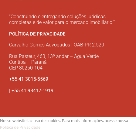
“Construindo e entregando soluções jurídicas
completas e de valor para o mercado imobiliário.”
POLÍTICA DE PRIVACIDADE
Carvalho Gomes Advogados | OAB-PR 2.520
Rua Pasteur, 463, 13º andar – Água Verde
Curitiba – Paraná
CEP 80250-104
+55 41 3015-5569
| +55 41 98417-1919
Nosso website faz uso de cookies. Para mais informações, acesse nossa
Política de Privacidade
.