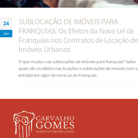
SUBLOCAÇÃO DE IMÓVEIS PARA
24
FRANQUIAS: Os Efeitos da Nova Lei de
abr
Franquias nos Contratos de Locação de
Imóveis Urbanos
O que mudou nas sublocações de imóveis para franquias? Saiba
quais são os efeitos nas locações e sublocações de imóveis com a
entrada em vigor da nova Lei de Franquias.