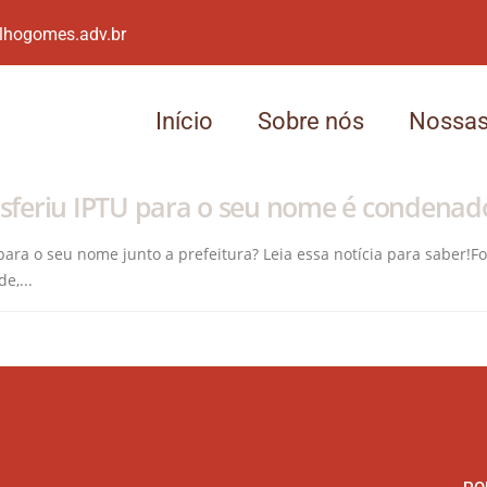
lhogomes.adv.br
Início
Sobre nós
Nossas
sferiu IPTU para o seu nome é condenad
para o seu nome junto a prefeitura? Leia essa notícia para saber!F
e,...