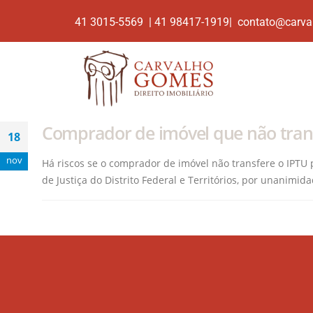
41 3015-5569 | 41 98417-1919| contato@carva
Comprador de imóvel que não tran
18
nov
Há riscos se o comprador de imóvel não transfere o IPTU 
de Justiça do Distrito Federal e Territórios, por unanimidad