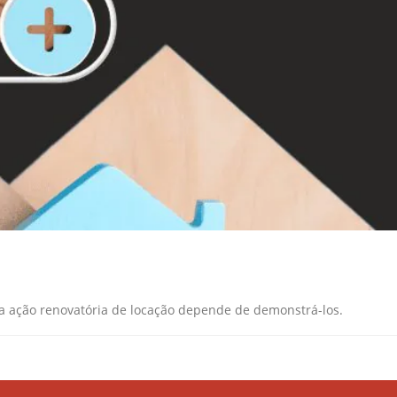
uma ação renovatória de locação depende de demonstrá-los.