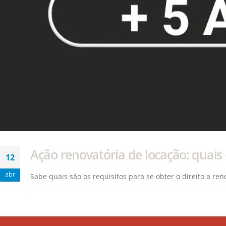
Ação renovatória de locação: quais o
12
abr
Sabe quais são os requisitos para se obter o direito a r