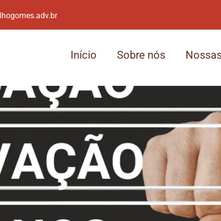
lhogomes.adv.br
Início
Sobre nós
Nossas