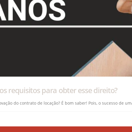
s requisitos para obter esse direito?
enovação do contrato de locação? É bom saber! Pois, o sucesso de 