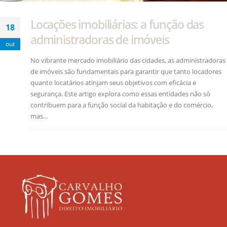
Locações imobiliárias: a função das
18
administradoras de imóveis
out
No vibrante mercado imobiliário das cidades, as administradoras
de imóveis são fundamentais para garantir que tanto locadores
quanto locatários atinjam seus objetivos com eficácia e
segurança. Este artigo explora como essas entidades não só
contribuem para a função social da habitação e do comércio,
mas...