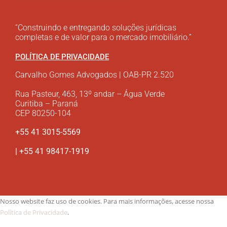
“Construindo e entregando soluções jurídicas
completas e de valor para o mercado imobiliário.”
POLÍTICA DE PRIVACIDADE
Carvalho Gomes Advogados | OAB-PR 2.520
Rua Pasteur, 463, 13º andar – Água Verde
Curitiba – Paraná
CEP 80250-104
+55 41 3015-5569
| +55 41 98417-1919
Nosso website faz uso de cookies. Para mais informações, acesse nossa
Política de Privacidade
.