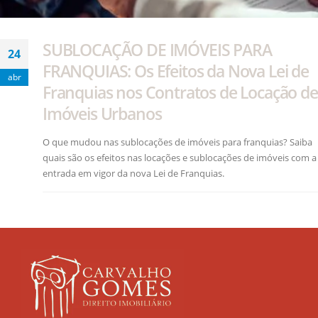
SUBLOCAÇÃO DE IMÓVEIS PARA
24
FRANQUIAS: Os Efeitos da Nova Lei de
abr
Franquias nos Contratos de Locação de
Imóveis Urbanos
O que mudou nas sublocações de imóveis para franquias? Saiba
quais são os efeitos nas locações e sublocações de imóveis com a
entrada em vigor da nova Lei de Franquias.