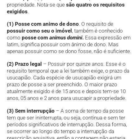
propriedade. Nota-se que
são quatro os requisitos
exigidos
.
(1) Posse com animo de dono
. O requisito de
possuir como seu o imóvel
, também é conhecido
como
posse com
animus domini
.
Essa expressão em
latim, significa possuir com ânimo de dono. Mas
apenas possuir como se dono fosse, não é suficiente.
(2) Prazo legal
– Possuir por quinze anos. Esse é o
requisito temporal que a lei também exige, o prazo da
usucapião. Cada espécie de usucapião exigirá um
prazo de posse a ser preenchido. O maior prazo
atualmente exigido é de 15 anos e depois tem-se 10
anos, 05 anos e 2 anos para usucapir a propriedade.
(3) Sem interrupção
– A soma de tempo da posse
tem que ser ininterrupta, ou seja, continua e sem ter
períodos significativos de interrupção. Dessa forma,
se ocorrer ao longo do tempo a interrupção da
prescrição aquisitiva, então a contagem não estaria