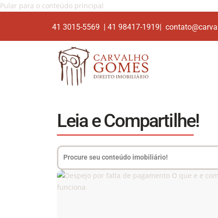
Pular para o conteúdo principal
41 3015-5569 | 41 98417-1919| contato@carva
Leia e Compartilhe!