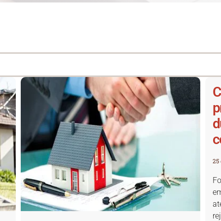
C
p
d
c
25
Fo
em
at
re