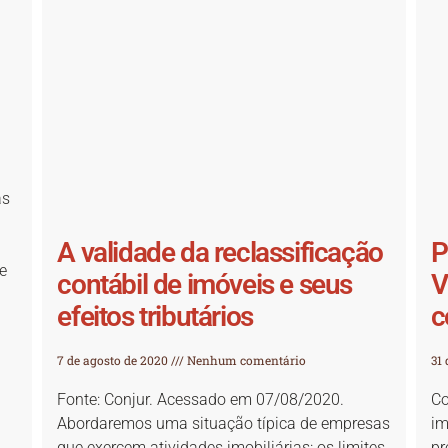
as
A validade da reclassificação
P
e
contábil de imóveis e seus
V
efeitos tributários
c
7 de agosto de 2020
Nenhum comentário
31 
Fonte: Conjur. Acessado em 07/08/2020.
Co
Abordaremos uma situação típica de empresas
im
que exercem atividades imobiliárias: os limites
pr