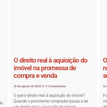
O direito real à aquisição do
O
imóvel na promessa de
n
compra e venda
s
19 de agosto de 2020
2 Comentários
14
O que é direito real à aquisição do imóvel?
Fo
Quando o promitente comprador passa a ter
im
do
um direito real a aquisição do imóvel
do