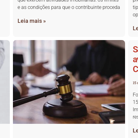
e as condições para que o contribuinte proceda
ti
op
Leia mais »
Le
S
a
C
15 
​F
15
Im
re
Le